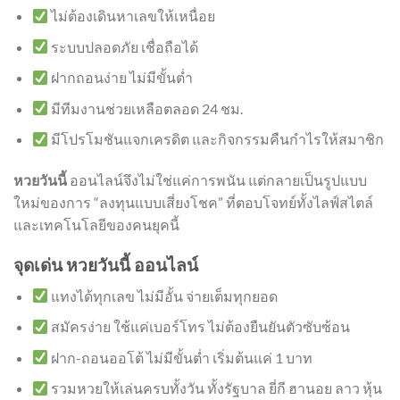
ไม่ต้องเดินหาเลขให้เหนื่อย
ระบบปลอดภัย เชื่อถือได้
ฝากถอนง่าย ไม่มีขั้นต่ำ
มีทีมงานช่วยเหลือตลอด 24 ชม.
มีโปรโมชันแจกเครดิต และกิจกรรมคืนกำไรให้สมาชิก
หวยวันนี้
ออนไลน์จึงไม่ใช่แค่การพนัน แต่กลายเป็นรูปแบบ
ใหม่ของการ “ลงทุนแบบเสี่ยงโชค” ที่ตอบโจทย์ทั้งไลฟ์สไตล์
และเทคโนโลยีของคนยุคนี้
จุดเด่น หวยวันนี้ ออนไลน์
แทงได้ทุกเลข ไม่มีอั้น จ่ายเต็มทุกยอด
สมัครง่าย ใช้แค่เบอร์โทร ไม่ต้องยืนยันตัวซับซ้อน
ฝาก-ถอนออโต้ ไม่มีขั้นต่ำ เริ่มต้นแค่ 1 บาท
รวมหวยให้เล่นครบทั้งวัน ทั้งรัฐบาล ยี่กี ฮานอย ลาว หุ้น