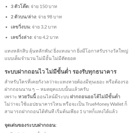
3 ตัวโต๊ด
: จ่าย 150 บาท
2 ตัวบน/ล่าง
: จ่าย 98 บาท
เลขวิ่งบน
: จ่าย 3.2 บาท
เลขวิ่งล่าง
: จ่าย 4.2 บาท
แทงหลักสิบ ลุ้นหลักพัน! ยิ่งแทงมาก ยิ่งมีโอกาสรับรางวัลใหญ่
แบบเต็มจำนวน ไม่มีอั้น ไม่มีตัดยอด
ระบบฝากถอนไว ไม่มีขั้นต่ำ รองรับทุกธนาคาร
สำหรับใครที่เคยกังวลว่าจะแทงหวยต้องมีทุนเยอะ หรือต้องรอ
ฝากถอนนาน ๆ — หมดยุคแบบนั้นแล้วครับ
เพราะ
หวยวันนี้
ออนไลน์มีระบบ
ฝากถอนออโต้ไม่มีขั้นต่ำ
ไม่ว่าจะใช้แอปธนาคารไหน หรือจะเป็น TrueMoney Wallet ก็
สามารถฝากถอนได้ทันที เริ่มต้นเพียง 1 บาทก็แทงได้แล้ว
จุดเด่นของระบบฝากถอน: