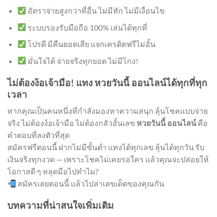
อัตราจ่ายสูงกว่าที่อื่น ไม่มีหัก ไม่มีเงื่อนไข
ระบบรองรับมือถือ 100% เล่นได้ทุกที่
โปรดี มีคืนยอดเสีย แจกเครดิตฟรีไม่อั้น
มั่นใจได้ จ่ายจริงทุกยอด ไม่มีโกง!
ไม่ต้องง้อเจ้ามือ! แทง หวยวันนี้ ออนไลน์ได้ทุกที่ทุก
เวลา
หากคุณเป็นคนหนึ่งที่กำลังมองหาความสนุก ลุ้นโชคแบบจ่าย
จริง ไม่ต้องง้อเจ้ามือ ไม่ต้องกลัวอั้นเลข
หวยวันนี้ ออนไลน์
คือ
คำตอบที่ลงตัวที่สุด
สมัครฟรีตอนนี้ ฝากไม่มีขั้นต่ำ แทงได้ทุกเลข ลุ้นได้ทุกวัน รับ
เงินจริงทุกงวด — เพราะโชคไม่เคยรอใคร แล้วคุณจะปล่อยให้
โอกาสดี ๆ หลุดมือไปทำไม?
สมัครเลยตอนนี้ แล้วไปล่าเลขเด็ดของคุณกัน
บทความที่น่าสนใจเพิ่มเติม