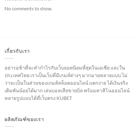
No comments to show.
เกี่ยวกับเรา
อย่ารอช้าที่จะทำกำไรกับเว็บยอดนิยมที่สุดในเอเชีย และใน
ประเทศไทย เราเป็นเว็บที่มีเกมส์ต่างๆ มากมายหลายแบบ ไม่
ว่าจะเป็นในส่วนของเกมส์สล็อตออนไลน์ แตกง่าย ได้เงินจริง
เดิมพันน้อยได้มาก เล่นบอลเสียขายบิล พร้อมคาสิโนออนไลน์
หลายรูปแบบได้ที่เว็บตรง KUBET
ผลิตภัณฑ์ของเรา