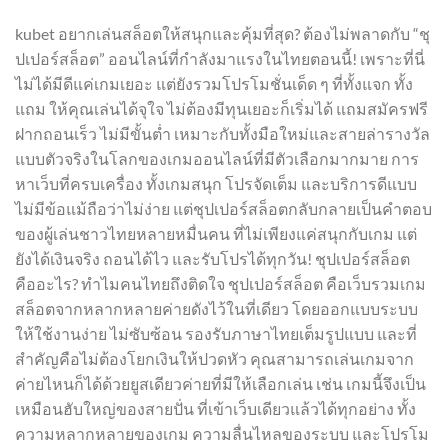
kubet อยากเล่นสล็อตให้สนุกและคุ้มที่สุด? ต้องไม่พลาดกับ “ชุ
ปเปอร์สล็อต” ออนไลน์ที่กำลังมาแรงในไทยตอนนี้! เพราะที่นี่
ไม่ได้มีดีแค่เกมเยอะ แต่ยังรวมโปรโมชั่นเด็ด ๆ ที่ทั้งแจก ทั้ง
แถม ให้คุณเล่นได้จุใจ ไม่ต้องมีทุนเยอะก็เริ่มได้ แถมสมัครฟรี
ฝากถอนเร็ว ไม่มีขั้นต่ำ เหมาะกับทั้งมือใหม่และสายล่ารางวัล
แบบตัวจริงในโลกของเกมออนไลน์ที่มีตัวเลือกมากมาย การ
หาเว็บที่ครบเครื่อง ทั้งเกมสนุก โปรจัดเต็ม และบริการดีแบบ
ไม่มีข้อแม้ถือว่าไม่ง่าย แต่ชุปเปอร์สล็อตกลับกลายเป็นคำตอบ
ของผู้เล่นชาวไทยหลายหมื่นคน ที่ไม่เพียงแค่สนุกกับเกม แต่
ยังได้เงินจริง ถอนได้ไว และรับโปรได้ทุกวัน! ชุปเปอร์สล็อต
คืออะไร? ทำไมคนไทยถึงติดใจ ชุปเปอร์สล็อต คือเว็บรวมเกม
สล็อตจากหลากหลายค่ายดังไว้ในที่เดียว โดยออกแบบระบบ
ให้ใช้งานง่าย ไม่ซับซ้อน รองรับภาษาไทยเต็มรูปแบบ และที่
สำคัญคือไม่ต้องโยกเงินให้ปวดหัว คุณสามารถเล่นเกมจาก
ค่ายไหนก็ได้ด้วยยูสเดียวค่ายที่มีให้เลือกเล่น เช่น เกมนี้จึงเป็น
เหมือนฮับใหญ่ของสายปั่น ที่เข้าเว็บเดียวแล้วได้ทุกอย่าง ทั้ง
ความหลากหลายของเกม ความลื่นไหลของระบบ และโปรโม