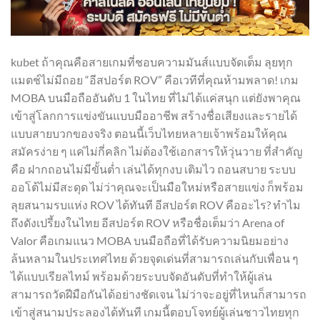
kubet ถ้าคุณคือสายเกมที่ชอบความมันส์แบบจัดเต็ม ลุยทุก
แมตช์ไม่มีถอย “อีสปอร์ต ROV” คือเวทีที่คุณห้ามพลาด! เกม
MOBA บนมือถืออันดับ 1 ในไทย ที่ไม่ได้แค่สนุก แต่ยังพาคุณ
เข้าสู่โลกการแข่งขันแบบมืออาชีพ สร้างชื่อเสียงและรายได้
แบบสายบวกของจริง ตอนนี้เว็บไทยหลายเจ้าพร้อมให้คุณ
สมัครง่าย ๆ แค่ไม่กี่คลิก ไม่ต้องใช้เอกสารให้วุ่นวาย ที่สำคัญ
คือ ฝากถอนไม่มีขั้นต่ำ เล่นได้ทุกงบ เติมไว ถอนสบาย ระบบ
ออโต้ไม่มีสะดุด ไม่ว่าคุณจะเป็นมือใหม่หรือสายแข่ง ก็พร้อม
ลุยสนามรบแห่ง ROV ได้ทันที อีสปอร์ต ROV คืออะไร? ทำไม
ถึงดังเปรี้ยงในไทย อีสปอร์ต ROV หรือชื่อเต็มว่า Arena of
Valor คือเกมแนว MOBA บนมือถือที่ได้รับความนิยมอย่าง
ล้นหลามในประเทศไทย ด้วยจุดเด่นที่สามารถเล่นกับเพื่อน ๆ
ได้แบบเรียลไทม์ พร้อมด้วยระบบจัดอันดับที่ทำให้ผู้เล่น
สามารถวัดฝีมือกันได้อย่างชัดเจน ไม่ว่าจะอยู่ที่ไหนก็สามารถ
เข้าสู่สนามประลองได้ทันที เกมนี้ตอบโจทย์ผู้เล่นชาวไทยทุก