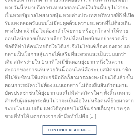
หวยวันนี้ หมายถึงการแทงหวยออนไลน์ในวันนั้น ๆ ไม่ว่าจะ
เป็นหวยรัฐบาลไทย หวยหุ้น หวยต่างประเทศ หรือหวยยี่กี ที่เปิด
รับแทงตลอดวันแบบไม่มีสะดุดด้วยความสะดวกที่ไม่ต้องเดิน
ทางไปหาเจ้ามือ ไม่ต้องกลัวโพยหาย หรือถูกโกง ทำให้หวย
ออนไลน์กลายเป็นทางเลือกใหม่ที่คนไทยนิยมอย่างรวดเร็ว
ข้อดีที่ทำให้คนไทยติดใจ ได้แก่: จึงไม่ใช่แค่เรื่องของดวง แต่
กลายเป็นโอกาสลุ้นรายได้เสริมที่สะดวกและเป็นระบบกว่า
เดิม สมัครง่ายใน 1 นาที ไม่มีขั้นตอนยุ่งยาก หนึ่งในความ
สะดวกของการเล่น หวยวันนี้ ออนไลน์คือระบบสมัครสมาชิก
ที่ไม่ซับซ้อน ใช้แค่เบอร์มือถือก็สามารถลงทะเบียนได้แล้ว ขั้น
ตอนการสมัคร: ไม่ต้องแนบเอกสาร ไม่ต้องยืนยันตัวตนผ่าน
บัตรประชาชนให้ยุ่งยาก และไม่มีค่าสมัครใด ๆ ทั้งสิ้น เหมาะ
สำหรับผู้เล่นทุกระดับ ไม่ว่าจะเป็นมือใหม่หรือคนที่ย้ายมาจาก
ระบบโพยแบบเดิม แทงได้ทุกเลข ไม่มีอั้น จ่ายเต็มทุกบาท จุด
ขายที่ทำให้ แตกต่างจากเจ้ามือทั่วไปคือ […]
CONTINUE READING
→