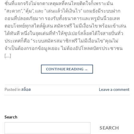
ชั่นที่แจกจริงไม่จกตาเหตุผลที่คนไทยติดใจก็เพราะมัน
“สะดวก”, “คุ้ม”, และ “เล่นแล้วได้เงินไว” แถมยังมีระบบฝาก
ถอนที่ปลอดภัยมาก รองรับทั้งธนาคารและทรูมันนี่วอเลท
ตอบโจทย์ทุกสไตล์ผู้เล่น สมัครฟรี ไม่มีเงื่อนไข พร้อมเข้าเล่น
ได้ทันที หนึ่งในจุดเด่นที่ทำให้ชุปเปอร์สล็อตได้ใจสายปั่นทั่ว
ประเทศก็คือ “ระบบสมัครสมาชิกฟรี ไม่มีเงื่อนไข”คุณไม่
จำเป็นต้องกรอกข้อมูลเยอะ ไม่ต้องอัปโหลดบัตรประชาชน
[…]
CONTINUE READING
→
Posted in
สล็อต
Leave a comment
Search
SEARCH