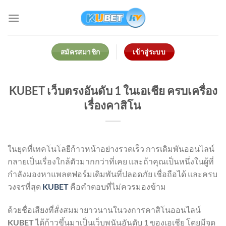
Skip
to
content
สมัครสมาชิก
เข้าสู่ระบบ
KUBET เว็บตรงอันดับ 1 ในเอเชีย ครบเครื่อง
เรื่องคาสิโน
ในยุคที่เทคโนโลยีก้าวหน้าอย่างรวดเร็ว การเดิมพันออนไลน์
กลายเป็นเรื่องใกล้ตัวมากกว่าที่เคย และถ้าคุณเป็นหนึ่งในผู้ที่
กำลังมองหาแพลตฟอร์มเดิมพันที่ปลอดภัย เชื่อถือได้ และครบ
วงจรที่สุด
KUBET
คือคำตอบที่ไม่ควรมองข้าม
ด้วยชื่อเสียงที่สั่งสมมายาวนานในวงการคาสิโนออนไลน์
KUBET
ได้ก้าวขึ้นมาเป็นเว็บพนันอันดับ 1 ของเอเชีย โดยมีจุด