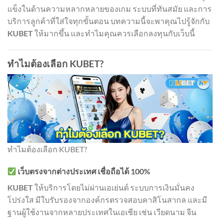
แข็งในด้านความหลากหลายของเกม ระบบที่ทันสมัย และการ
บริการลูกค้าที่ใส่ใจทุกขั้นตอน บทความนี้จะพาคุณไปรู้จักกับ
KUBET
ให้มากขึ้น และทำไมคุณควรเลือกลงทุนกับเว็บนี้
ทำไมต้องเลือก KUBET?
ทำไมต้องเลือก KUBET?
เว็บตรงจากต่างประเทศ เชื่อถือได้ 100%
KUBET
ให้บริการโดยไม่ผ่านเอเย่นต์ ระบบการเงินมั่นคง
โปร่งใส มีใบรับรองจากองค์กรตรวจสอบคาสิโนสากล และมี
ฐานผู้ใช้งานจากหลายประเทศในเอเชีย เช่น เวียดนาม จีน