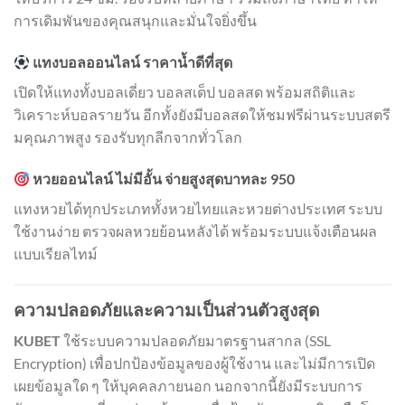
การเดิมพันของคุณสนุกและมั่นใจยิ่งขึ้น
แทงบอลออนไลน์ ราคาน้ำดีที่สุด
เปิดให้แทงทั้งบอลเดี่ยว บอลสเต็ป บอลสด พร้อมสถิติและ
วิเคราะห์บอลรายวัน อีกทั้งยังมีบอลสดให้ชมฟรีผ่านระบบสตรี
มคุณภาพสูง รองรับทุกลีกจากทั่วโลก
หวยออนไลน์ ไม่มีอั้น จ่ายสูงสุดบาทละ 950
แทงหวยได้ทุกประเภททั้งหวยไทยและหวยต่างประเทศ ระบบ
ใช้งานง่าย ตรวจผลหวยย้อนหลังได้ พร้อมระบบแจ้งเตือนผล
แบบเรียลไทม์
ความปลอดภัยและความเป็นส่วนตัวสูงสุด
KUBET
ใช้ระบบความปลอดภัยมาตรฐานสากล (SSL
Encryption) เพื่อปกป้องข้อมูลของผู้ใช้งาน และไม่มีการเปิด
เผยข้อมูลใด ๆ ให้บุคคลภายนอก นอกจากนี้ยังมีระบบการ