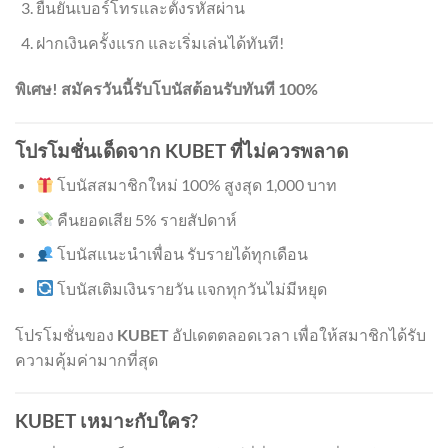
ยืนยันเบอร์โทรและตั้งรหัสผ่าน
ฝากเงินครั้งแรก และเริ่มเล่นได้ทันที!
พิเศษ! สมัครวันนี้รับโบนัสต้อนรับทันที 100%
โปรโมชั่นเด็ดจาก KUBET ที่ไม่ควรพลาด
โบนัสสมาชิกใหม่ 100% สูงสุด 1,000 บาท
คืนยอดเสีย 5% รายสัปดาห์
โบนัสแนะนำเพื่อน รับรายได้ทุกเดือน
โบนัสเติมเงินรายวัน แจกทุกวันไม่มีหยุด
โปรโมชั่นของ
KUBET
อัปเดตตลอดเวลา เพื่อให้สมาชิกได้รับ
ความคุ้มค่ามากที่สุด
KUBET เหมาะกับใคร?